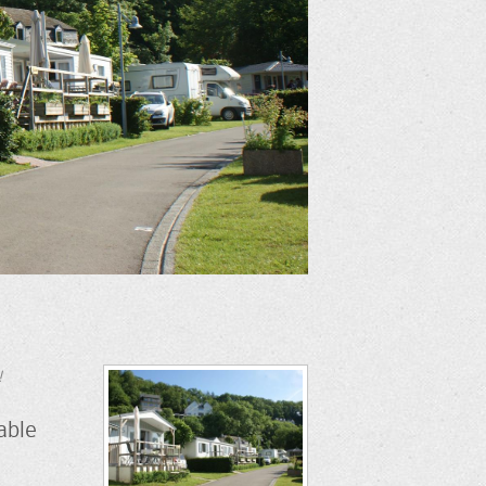
!
able