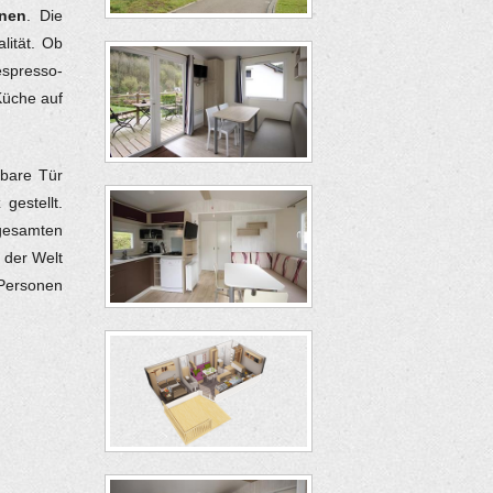
onen
. Die
lität. Ob
espresso
-
Küche auf
ßbare Tür
x
gestellt.
esamten
 der Welt
 Personen