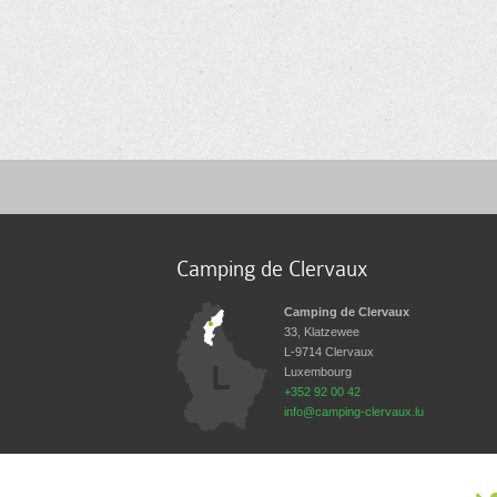
Camping de Clervaux
Camping de Clervaux
33, Klatzewee
L-9714
Clervaux
Luxembourg
+352 92 00 42
info@camping-clervaux.lu