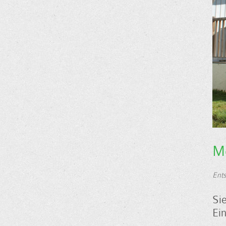
Mo
Ents
Si
Ei