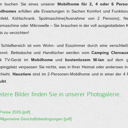
n buchen Sie eines unserer
Mobilhome
für 2, 4 oder 6 Pers
ilhomes
erfüllen alle Erwartungen in Sachen Komfort und Funktiona
hfeld, Kühlschrank, Spülmaschine(Ausnahme von 2 Peroons), N
emaschine oder Mikrowelle – Sie brauchen in der voll ausgestatteten 
ts zu verzichten!
 Schlafbereich ist vom Wohn- und Esszimmer durch eine verschlie
rennt. Bettwäsche und Handtücher werden vom
Camping Clervau
k TV-Gerät im
Mobilhome
und
kostenlosem W-lan
auf dem g
pingplatz
verpassen Sie nichts, was in Ihrer Heimat oder anderswo in
chieht.
Haustiere
sind im 2-Personen-Mobilhome und in einer der 4
aubt
.
itere Bilder finden Sie in unserer Photogalerie.
Preise 2026 [pdf]
Allgemeine Geschäftsbedingungen [pdf]