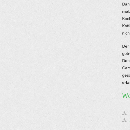
Dan
mob
Koc
Kaff
nich
Der
get
Dan
Cam
ges
erl
We