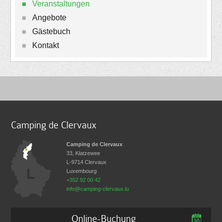
Veranstaltungen
Angebote
Gästebuch
Kontakt
Camping de Clervaux
Camping de Clervaux
33, Klatzewee
L-9714
Clervaux
Luxembourg
+352 92 00 42
info@camping-clervaux.lu
Online-Buchung