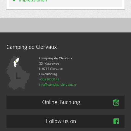
Camping de Clervaux
Camping de Clervaux
33, Klatzewee
L-9714
Clervaux
Luxembourg
+352 92 00 42
info@camping-clervaux.lu
Online-Buchung
Follow us on