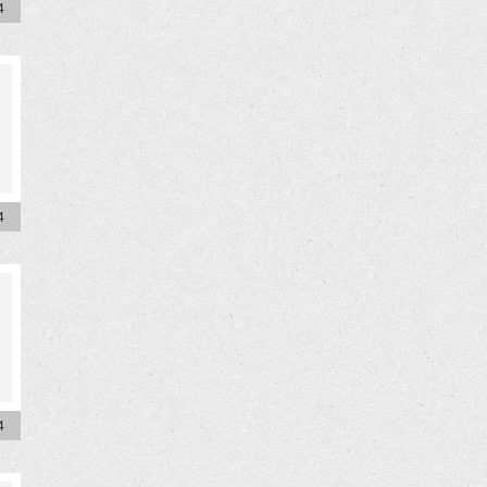
4
4
4