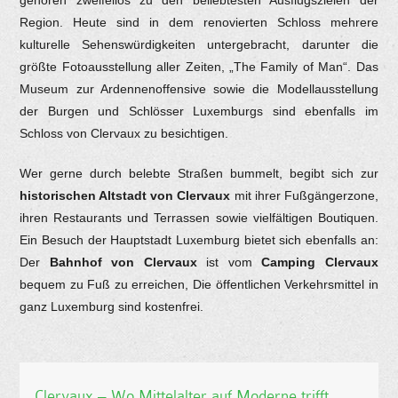
gehören zweifellos zu den beliebtesten Ausflugszielen der
Region. Heute sind in dem renovierten Schloss mehrere
kulturelle Sehenswürdigkeiten untergebracht, darunter die
größte Fotoausstellung aller Zeiten, „The Family of Man“. Das
Museum zur Ardennenoffensive sowie die Modellausstellung
der Burgen und Schlösser Luxemburgs sind ebenfalls im
Schloss von Clervaux zu besichtigen.
Wer gerne durch belebte Straßen bummelt, begibt sich zur
historischen Altstadt von Clervaux
mit ihrer Fußgängerzone,
ihren Restaurants und Terrassen sowie vielfältigen Boutiquen.
Ein Besuch der Hauptstadt Luxemburg bietet sich ebenfalls an:
Der
Bahnhof von Clervaux
ist vom
Camping Clervaux
bequem zu Fuß zu erreichen, Die öffentlichen Verkehrsmittel in
ganz Luxemburg sind kostenfrei.
Clervaux – Wo Mittelalter auf Moderne trifft