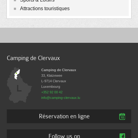
Attractions touristiques
Camping de Clervaux
Camping de Clervaux
33, Klatzewee
L-9714
Clervaux
Luxembourg
+352 92 00 42
info@camping-clervaux.lu
Réservation en ligne
Follow us on