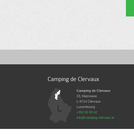
Camping de Clervaux
Camping de Clervaux
33, Klatzewee
L-9714
Clervaux
Luxembourg
+352 92 00 42
info@camping-clervaux.lu