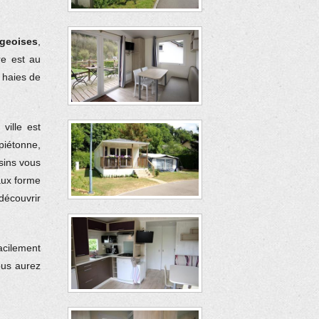
geoises
,
re est au
 haies de
a ville est
piétonne,
sins vous
vaux forme
découvrir
acilement
ous aurez