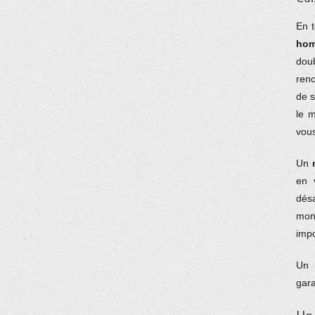
En 
hom
dou
reno
de s
le m
vous
Un
en 
dés
mont
impo
Un
gara