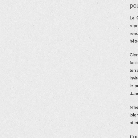
po
Le
repr
ren
hêt
Cle
fac
terr
invi
le p
dans
N’hé
joig
atte
Cui