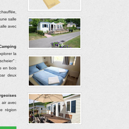
chauffée,
une salle
salle avec
Camping
xplorer la
cheier" :
re en bois
par deux
rgeoises
 air avec
te région