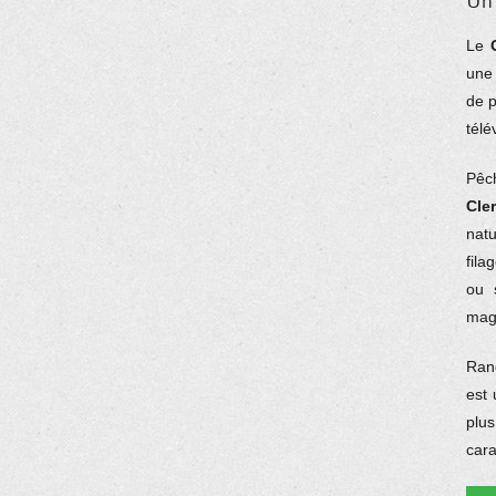
Un 
Le
une
de p
télé
Pêch
Cle
nat
fila
ou 
mag
Ran
est 
plu
cara