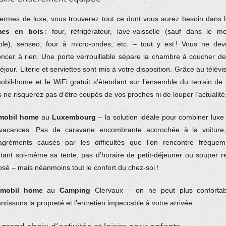
termes de luxe, vous trouverez tout ce dont vous aurez besoin dans 
es en bois
: four, réfrigérateur, lave-vaisselle (sauf dans le m
ble), senseo, four à micro-ondes, etc. – tout y est ! Vous ne de
ncer à rien. Une porte verrouillable sépare la chambre à coucher de
éjour. Literie et serviettes sont mis à votre disposition. Grâce au télév
obil-home et le WiFi gratuit s’étendant sur l’ensemble du terrain de
 ne risquerez pas d’être coupés de vos proches ni de louper l’actualité
mobil home
au
Luxembourg
– la solution idéale pour combiner luxe 
vacances. Pas de caravane encombrante accrochée à la voiture
agréments causés par les difficultés que l’on rencontre fréque
ant soi-même sa tente, pas d’horaire de petit-déjeuner ou souper rest
sé – mais néanmoins tout le confort du chez-soi !
mobil home
au
Camping
Clervaux – on ne peut plus confortab
ntissons la propreté et l’entretien impeccable à votre arrivée.