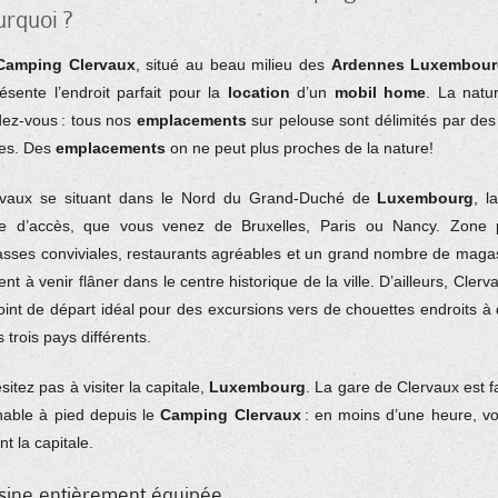
urquoi ?
Camping Clervaux
, situé au beau milieu des
Ardennes Luxembour
ésente l’endroit parfait pour la
location
d’un
mobil home
. La natu
dez-vous : tous nos
emplacements
sur pelouse sont délimités par des
res. Des
emplacements
on ne peut plus proches de la nature!
rvaux se situant dans le Nord du Grand-Duché de
Luxembourg
, l
ile d’accès, que vous venez de Bruxelles, Paris ou Nancy. Zone 
asses conviviales, restaurants agréables et un grand nombre de maga
tent à venir flâner dans le centre historique de la ville. D’ailleurs, Cler
oint de départ idéal pour des excursions vers de chouettes endroits à 
 trois pays différents.
sitez pas à visiter la capitale,
Luxembourg
. La gare de Clervaux est f
nable à pied depuis le
Camping Clervaux
: en moins d’une heure, v
int la capitale.
sine entièrement équipée