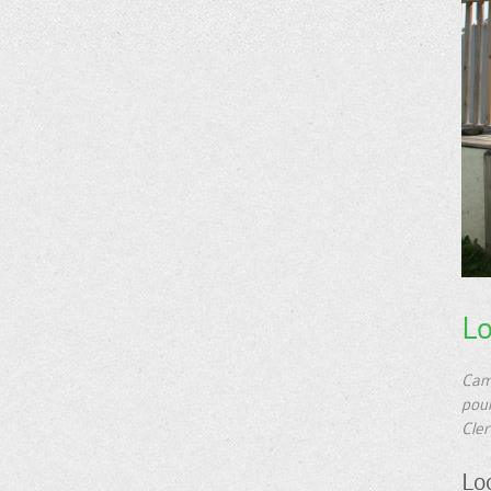
Lo
Cam
pour
Cler
Lo