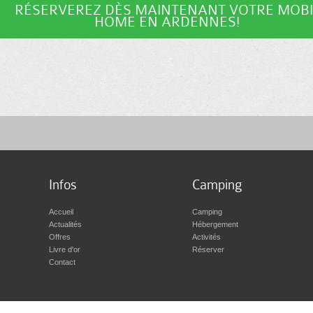
RÉSERVEREZ DÈS MAINTENANT VOTRE MOBI
HOME EN ARDENNES!
Infos
Camping
Accueil
Camping
Actualités
Hébergement
Offres
Activités
Livre d'or
Réserver
Contact