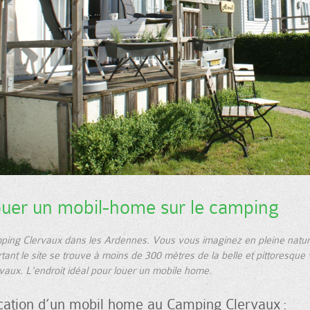
uer un mobil-home sur le camping
ping Clervaux dans les Ardennes. Vous vous imaginez en pleine natur
tant le site se trouve à moins de 300 mètres de la belle et pittoresque v
vaux. L'endroit idéal pour louer un mobile home.
cation d’un mobil home au Camping Clervaux :