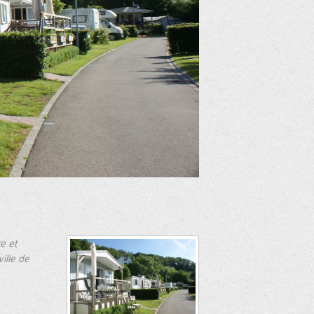
e et
ille de