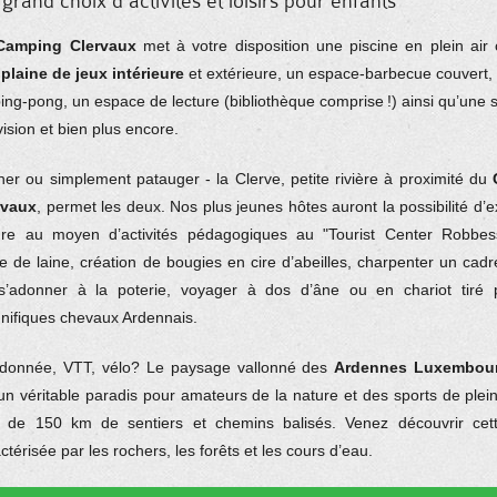
grand choix d’activités et loisirs pour enfants
Camping Clervaux
met à votre disposition une piscine en plein air 
plaine de jeux intérieure
et extérieure, un espace-barbecue couvert, 
ing-pong, un espace de lecture (bibliothèque comprise !) ainsi qu’une 
vision et bien plus encore.
er ou simplement patauger - la Clerve, petite rivière à proximité du
rvaux
, permet les deux. Nos plus jeunes hôtes auront la possibilité d’e
ure au moyen d’activités pédagogiques au "Tourist Center Robbess
ge de laine, création de bougies en cire d’abeilles, charpenter un cad
s’adonner à la poterie, voyager à dos d’âne ou en chariot tiré 
nifiques chevaux Ardennais.
donnée, VTT, vélo? Le paysage vallonné des
Ardennes Luxembou
un véritable paradis pour amateurs de la nature et des sports de plein
s de 150 km de sentiers et chemins balisés. Venez découvrir cet
ctérisée par les rochers, les forêts et les cours d’eau.