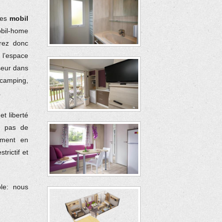
les
mobil
obil-home
vrez donc
 l’espace
iseur dans
 camping,
.
et liberté
, pas de
mment en
rictif et
le: nous