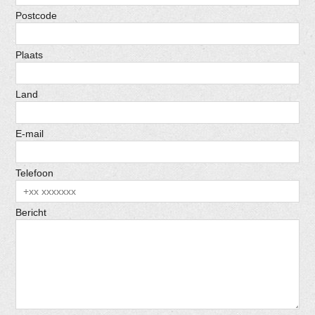
Postcode
Plaats
Land
E-mail
Telefoon
Bericht