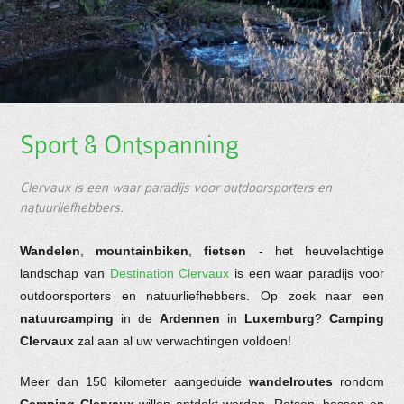
Sport & Ontspanning
Clervaux is een waar paradijs voor outdoorsporters en
natuurliefhebbers.
Wandelen
,
mountainbiken
,
fietsen
- het heuvelachtige
landschap van
Destination Clervaux
is een waar paradijs voor
outdoorsporters en natuurliefhebbers. Op zoek naar een
natuurcamping
in de
Ardennen
in
Luxemburg
?
Camping
Clervaux
zal aan al uw verwachtingen voldoen!
Meer dan 150 kilometer aangeduide
wandelroutes
rondom