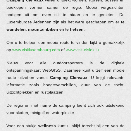
Camping Clervaux
willen ontdekt worden. Rotsen, bossen en
beeklopen vormen samen de regio. Mooie vergezichten
nodigen uit om even stil te staan en te genieten. De
Luxemburgse Ardennen zijn als het ware geschapen om er te
wandelen
,
mountainbiken
en te
fietsen
.
Om u te helpen een mooie route te vinden kijkt u gemakkelijk
op
www.visitluxembourg.com
of
www.visit-eislek.lu
Nieuw voor alle outdoorsporters is de digitale
ontspanningskaart WebGISS. Daarmee kunt u zelf een mooie
route uitzetten vanuit
Camping Clervaux
. U krijgt relevante
informatie zoals hoogteverschillen, duur van de tocht,
uitzichtplekken en rustplaatsen.
De regio en met name de camping leent zich ook uitstekend
voor skaten, minigolf en waterplezier.
Voor een stukje
wellness
kunt u altijd terecht bij een van de