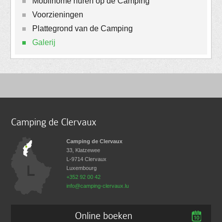
Mobilhome huren op de Camping
Voorzieningen
Plattegrond van de Camping
Galerij
Camping de Clervaux
Camping de Clervaux
33, Klatzewee
L-9714
Clervaux
Luxembourg
+352 92 00 42
info@camping-clervaux.lu
Online boeken